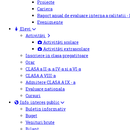
Proiecte
Cariera
Raport anual de evaluare interna a calitatii -
Evenimente
Elevi
Activități
Activități scolare
Activități extrascolare
Inscriere in clasa pregatitoare
Orar
CLASA a II-a, a IV-a si a VI-a
CLASA A VIII-a
Admitere CLASA A IX - a
Evaluare nationala
Cursuri
Info. interes public
Buletin informativ
Buget
Venituri brute
Bilant