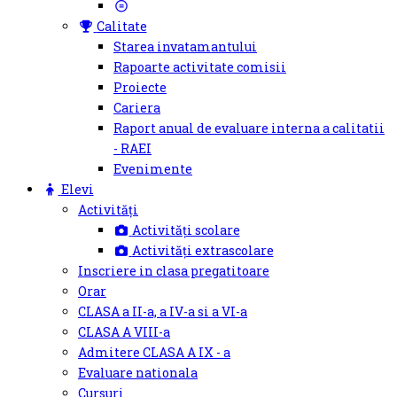
Calitate
Starea invatamantului
Rapoarte activitate comisii
Proiecte
Cariera
Raport anual de evaluare interna a calitatii
- RAEI
Evenimente
Elevi
Activități
Activități scolare
Activități extrascolare
Inscriere in clasa pregatitoare
Orar
CLASA a II-a, a IV-a si a VI-a
CLASA A VIII-a
Admitere CLASA A IX - a
Evaluare nationala
Cursuri