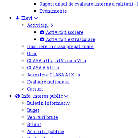
Raport anual de evaluare interna a calitatii -
Evenimente
Elevi
Activități
Activități scolare
Activități extrascolare
Inscriere in clasa pregatitoare
Orar
CLASA a II-a, a IV-a si a VI-a
CLASA A VIII-a
Admitere CLASA A IX - a
Evaluare nationala
Cursuri
Info. interes public
Buletin informativ
Buget
Venituri brute
Bilant
Achizitii publice