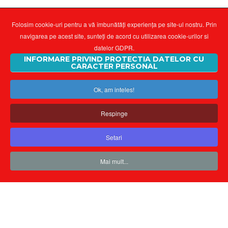
Folosim cookie-uri pentru a vă îmbunătăți experiența pe site-ul nostru. Prin
navigarea pe acest site, sunteți de acord cu utilizarea cookie-urilor si
datelor GDPR.
INFORMARE PRIVIND PROTECTIA DATELOR CU
CARACTER PERSONAL
Ok, am inteles!
Respinge
Setari
Mai mult...
Ţine-mă minte