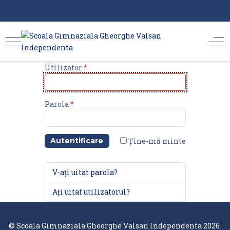
Utilizator
*
Parola
*
Ține-mă minte
Autentificare
V-ați uitat parola?
Ați uitat utilizatorul?
© Scoala Gimnaziala Gheorghe Valsan Independenta 2026.